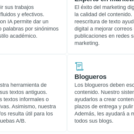
ir sus trabajos
El éxito del marketing d
uidos y efectivos.
la calidad del contenido.
con IA permite dar un
reescritura de texto ayu
do palabras por sinónimos
digital a mejorar correo
tilo académico.
publicaciones en redes s
marketing.
Blogueros
stra herramienta de
Los blogueros deben escr
r sus textos antiguos.
contenido. Nuestro siste
 textos informales o
ayudarlos a crear conteni
tivas. Asimismo, nuestra
plazos de entrega y pulir
s resulta útil para los
Además, les ayudará a m
ruebas A/B.
todos sus blogs.