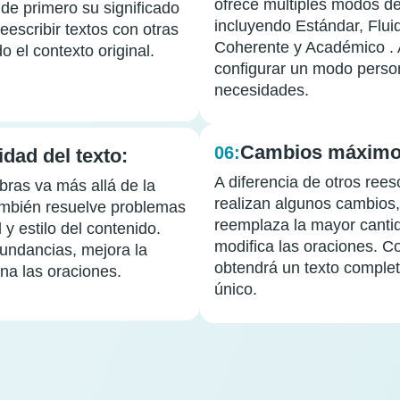
ofrece múltiples modos de
e primero su significado
incluyendo Estándar, Flui
eescribir textos con otras
Coherente y Académico . 
 el contexto original.
configurar un modo perso
necesidades.
Cambios máxim
06:
idad del texto:
A diferencia de otros reesc
bras va más allá de la
realizan algunos cambios,
también resuelve problemas
reemplaza la mayor canti
 y estilo del contenido.
modifica las oraciones. C
dundancias, mejora la
obtendrá un texto comple
na las oraciones.
único.